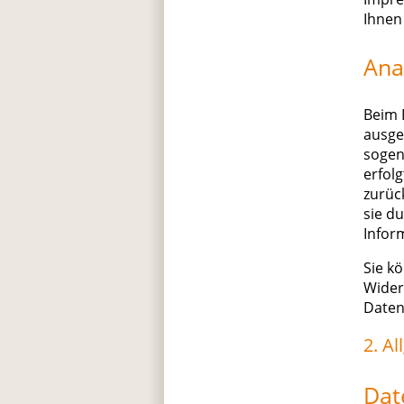
Ihnen
Ana
Beim 
ausge
sogen
erfol
zurüc
sie d
Infor
Sie k
Wider
Daten
2. A
Dat