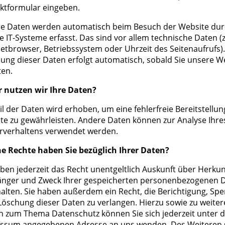
ktformular eingeben.
e Daten werden automatisch beim Besuch der Website du
e IT-Systeme erfasst. Das sind vor allem technische Daten (z
netbrowser, Betriebssystem oder Uhrzeit des Seitenaufrufs).
sung dieser Daten erfolgt automatisch, sobald Sie unsere W
ten.
 nutzen wir Ihre Daten?
il der Daten wird erhoben, um eine fehlerfreie Bereitstellun
te zu gewährleisten. Andere Daten können zur Analyse Ihre
rverhaltens verwendet werden.
e Rechte haben Sie bezüglich Ihrer Daten?
aben jederzeit das Recht unentgeltlich Auskunft über Herkun
nger und Zweck Ihrer gespeicherten personenbezogenen 
halten. Sie haben außerdem ein Recht, die Berichtigung, Sp
Löschung dieser Daten zu verlangen. Hierzu sowie zu weite
n zum Thema Datenschutz können Sie sich jederzeit unter d
ssum angegebenen Adresse an uns wenden. Des Weiteren 