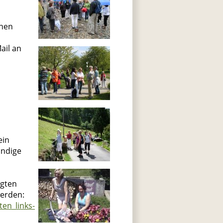
chen
ail an
ein
ändige
agten
erden:
ten_links-