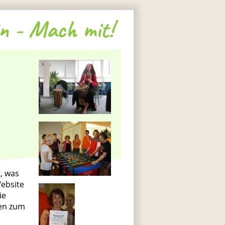
n - Mach mit!
, was
ebsite
ie
nen zum