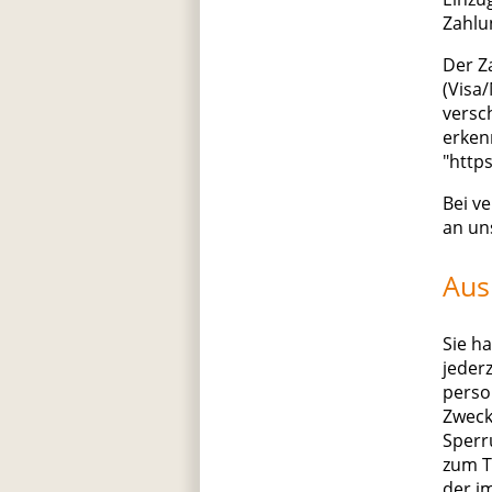
Zahlu
Der Z
(Visa/
versc
erken
"http
Bei v
an un
Aus
Sie h
jeder
perso
Zweck
Sperr
zum T
der i