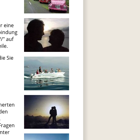
r eine
rbindung
/" auf
ile.
ie Sie
cherten
den
,
Fragen
nter