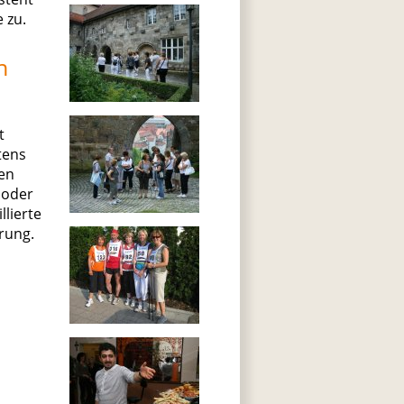
 zu.
n
t
tens
nen
 oder
lierte
rung.