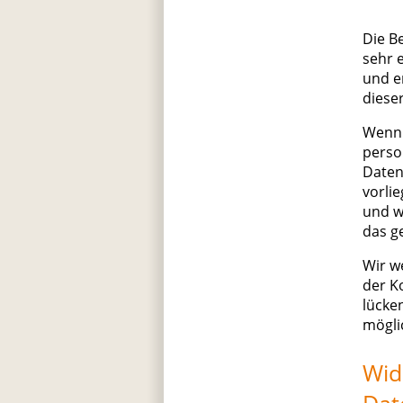
Die B
sehr 
und e
diese
Wenn 
perso
Daten
vorli
und w
das g
Wir w
der K
lücke
mögli
Wid
Dat