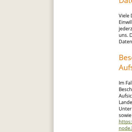
Viele
Einwil
jederz
uns. 
Daten
Bes
Auf
Im Fa
Besch
Aufsi
Lande
Unter
sowie
https
node.