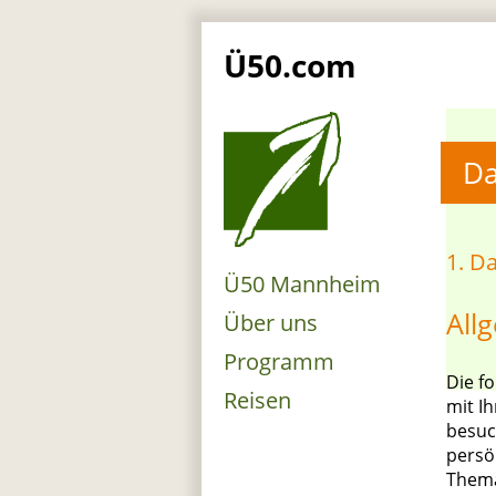
Ü50.com
Da
1. D
Ü50 Mannheim
All
Über uns
Programm
Die f
Reisen
mit I
besuc
persö
Thema