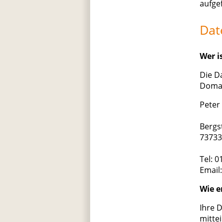
aufge
Dat
Wer i
Die D
Domai
Peter
Bergs
73733
Tel: 
Email:
Wie e
Ihre 
mittei