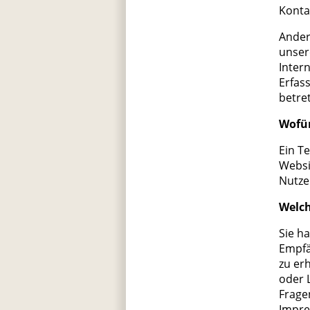
Konta
Ander
unser
Inter
Erfas
betre
Wofür
Ein Te
Websi
Nutze
Welch
Sie h
Empfä
zu er
oder 
Frage
Impre