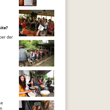
ite?
ber der
se
in