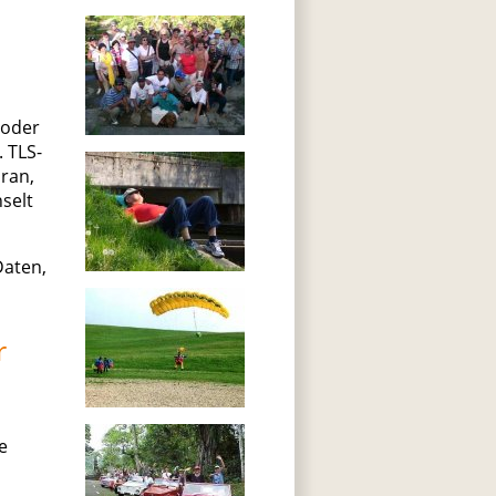
 oder
. TLS-
ran,
hselt
Daten,
r
e