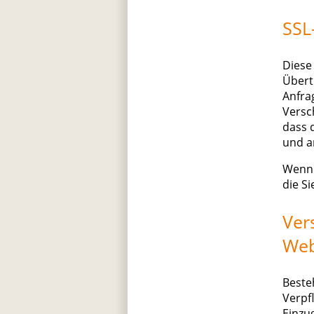
SSL
Diese
Übert
Anfrag
Versc
dass d
und a
Wenn 
die S
Ver
Web
Beste
Verpf
Einzu