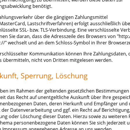
ngsabwicklung benötigt.
ahlungsverkehr über die gängigen Zahlungsmittel
MasterCard, Lastschriftverfahren) erfolgt ausschließlich übe
hlüsselte SSL- bzw. TLS-Verbindung. Eine verschlüsselte Ve
nen Sie daran, dass die Adresszeile des Browsers von "http:/
s://" wechselt und an dem Schloss-Symbol in Ihrer Browserze
erschlüsselter Kommunikation können Ihre Zahlungsdaten, d
s übermitteln, nicht von Dritten mitgelesen werden.
kunft, Sperrung, Löschung
aben im Rahmen der geltenden gesetzlichen Bestimmungen
zeit das Recht auf unentgeltliche Auskunft über Ihre gespei
nenbezogenen Daten, deren Herkunft und Empfänger und 
 der Datenverarbeitung und ggf. ein Recht auf Berichtigung
ung oder Löschung dieser Daten. Hierzu sowie zu weiteren 
hema personenbezogene Daten können Sie sich jederzeit u
m Impressum angegebenen Adresse an uns wenden.