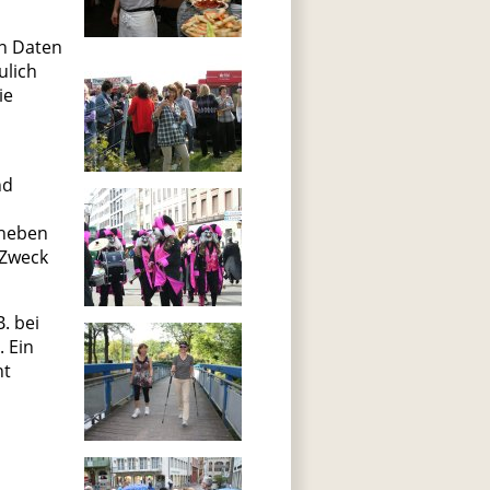
en Daten
ulich
ie
nd
rheben
 Zweck
. bei
 Ein
ht