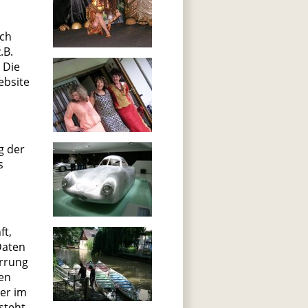
rch
.B.
 Die
ebsite
g der
s
ft,
Daten
errung
ren
er im
steht