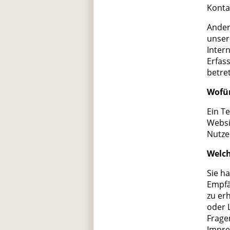
Konta
Ander
unser
Inter
Erfas
betre
Wofür
Ein Te
Websi
Nutze
Welch
Sie h
Empfä
zu er
oder 
Frage
Impre