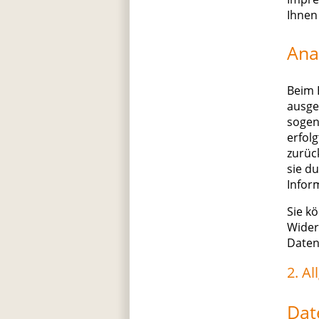
Ihnen
Ana
Beim 
ausge
sogen
erfol
zurüc
sie d
Infor
Sie k
Wider
Daten
2. A
Dat