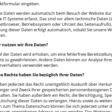
ktformular eingeben.
e Daten werden automatisch beim Besuch der Website du
e IT-Systeme erfasst. Das sind vor allem technische Daten (z
netbrowser, Betriebssystem oder Uhrzeit des Seitenaufrufs).
sung dieser Daten erfolgt automatisch, sobald Sie unsere W
ten.
 nutzen wir Ihre Daten?
il der Daten wird erhoben, um eine fehlerfreie Bereitstellun
te zu gewährleisten. Andere Daten können zur Analyse Ihre
rverhaltens verwendet werden.
e Rechte haben Sie bezüglich Ihrer Daten?
aben jederzeit das Recht unentgeltlich Auskunft über Herkun
nger und Zweck Ihrer gespeicherten personenbezogenen 
halten. Sie haben außerdem ein Recht, die Berichtigung, Sp
Löschung dieser Daten zu verlangen. Hierzu sowie zu weite
n zum Thema Datenschutz können Sie sich jederzeit unter d
ssum angegebenen Adresse an uns wenden. Des Weiteren 