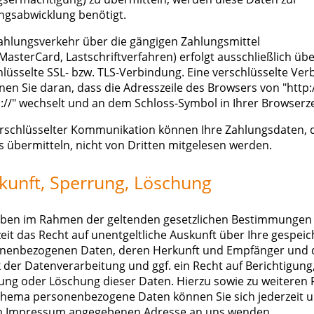
ngsabwicklung benötigt.
ahlungsverkehr über die gängigen Zahlungsmittel
MasterCard, Lastschriftverfahren) erfolgt ausschließlich übe
hlüsselte SSL- bzw. TLS-Verbindung. Eine verschlüsselte Ve
nen Sie daran, dass die Adresszeile des Browsers von "http:/
s://" wechselt und an dem Schloss-Symbol in Ihrer Browserze
erschlüsselter Kommunikation können Ihre Zahlungsdaten, d
s übermitteln, nicht von Dritten mitgelesen werden.
kunft, Sperrung, Löschung
aben im Rahmen der geltenden gesetzlichen Bestimmungen
zeit das Recht auf unentgeltliche Auskunft über Ihre gespei
nenbezogenen Daten, deren Herkunft und Empfänger und 
 der Datenverarbeitung und ggf. ein Recht auf Berichtigung
ung oder Löschung dieser Daten. Hierzu sowie zu weiteren 
hema personenbezogene Daten können Sie sich jederzeit u
m Impressum angegebenen Adresse an uns wenden.