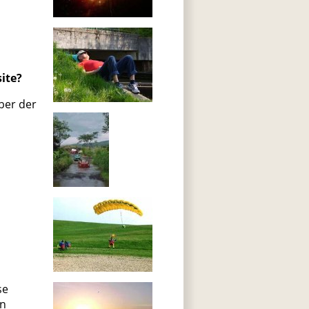
ite?
ber der
se
in