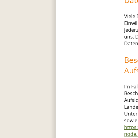
Viele
Einwil
jederz
uns. 
Daten
Bes
Auf
Im Fa
Besch
Aufsi
Lande
Unter
sowie
https
node.