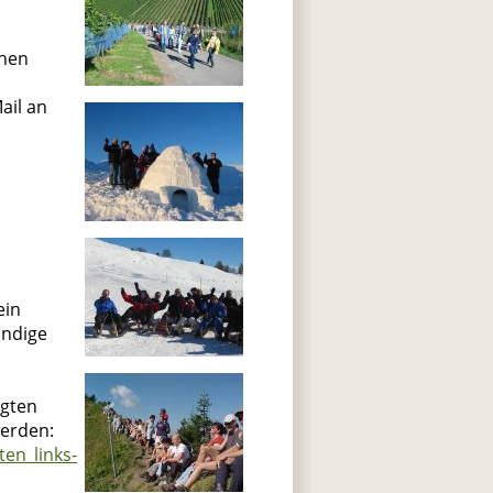
chen
ail an
ein
ändige
agten
erden:
ten_links-