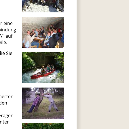
r eine
rbindung
/" auf
ile.
ie Sie
cherten
den
,
Fragen
nter