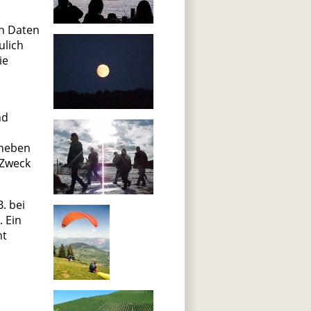
en Daten
ulich
ie
nd
rheben
 Zweck
. bei
 Ein
ht