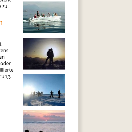
 zu.
n
t
tens
nen
 oder
lierte
rung.