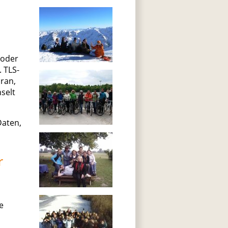
 oder
. TLS-
ran,
hselt
Daten,
r
e