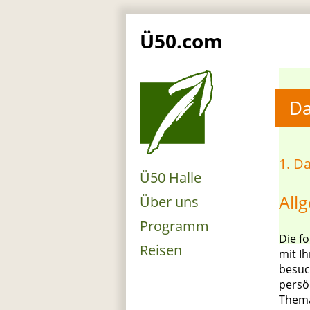
Ü50.com
Da
1. D
Ü50 Halle
All
Über uns
Programm
Die f
Reisen
mit I
besuc
persö
Thema