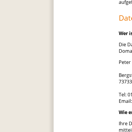
aufge
Dat
Wer i
Die D
Domai
Peter
Bergs
73733
Tel: 
Email:
Wie e
Ihre 
mittei