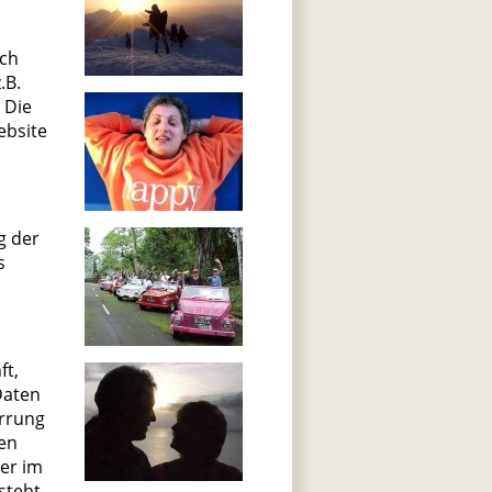
rch
.B.
 Die
ebsite
g der
s
ft,
Daten
errung
ren
er im
steht