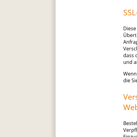
SSL
Diese
Übert
Anfrag
Versc
dass d
und a
Wenn 
die S
Ver
Web
Beste
Verpf
Einzu