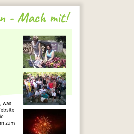
n - Mach mit!
, was
ebsite
ie
nen zum