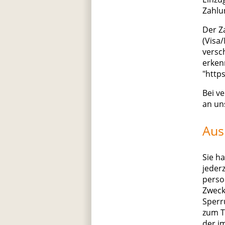
Zahlu
Der Z
(Visa/
versc
erken
"http
Bei v
an un
Aus
Sie h
jeder
perso
Zweck
Sperr
zum T
der i