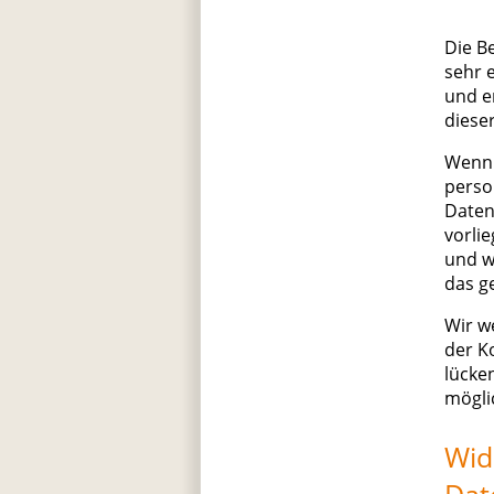
Die B
sehr 
und e
diese
Wenn 
perso
Daten
vorli
und w
das g
Wir w
der K
lücke
mögli
Wid
Dat