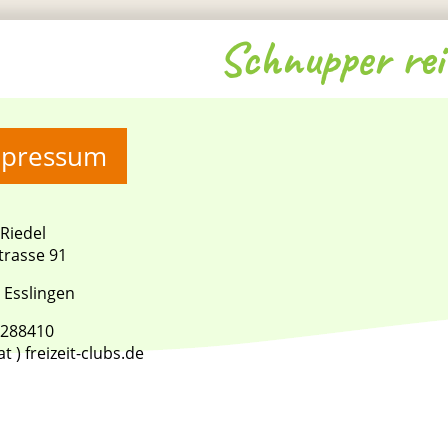
Schnupper rei
mpressum
 Riedel
trasse 91
 Esslingen
288410
 at ) freizeit-clubs.de