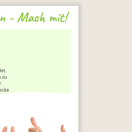
n - Mach mit!
et.
h zu
r
ecke