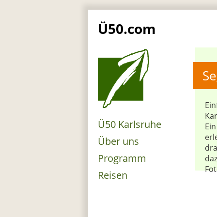
Ü50.com
Se
Ein
Kar
Ü50 Karlsruhe
Ein
erl
Über uns
dra
Programm
daz
Fot
Reisen