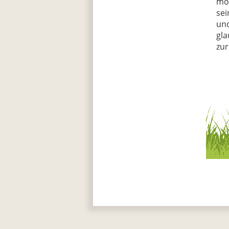
mög
sei
und
gla
zur