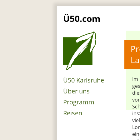
Ü50.com
Pr
La
Im 
Ü50 Karlsruhe
ges
Über uns
die
von
Programm
Sch
Reisen
ins
vie
Lor
ei