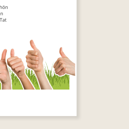
chön
an
Tat