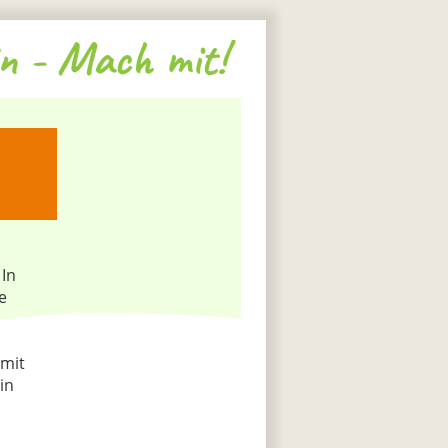
n - Mach mit!
 In
e
 mit
in
h