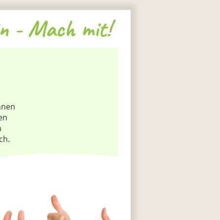
n - Mach mit!
nnen
en
h
ch.