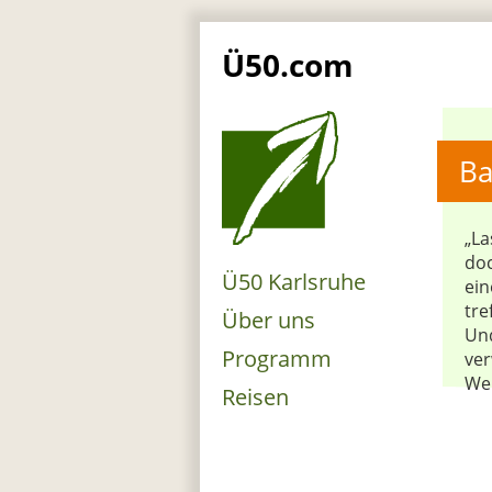
Ü50.com
Ba
„La
doc
Ü50 Karlsruhe
ei
tre
Über uns
Und
Programm
ver
Wel
Reisen