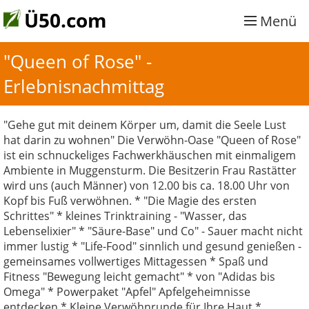
Ü50.com
Menü
"Queen of Rose" - 
Erlebnisnachmittag
"Gehe gut mit deinem Körper um, damit die Seele Lust
hat darin zu wohnen" Die Verwöhn-Oase "Queen of Rose"
ist ein schnuckeliges Fachwerkhäuschen mit einmaligem
Ambiente in Muggensturm. Die Besitzerin Frau Rastätter
wird uns (auch Männer) von 12.00 bis ca. 18.00 Uhr von
Kopf bis Fuß verwöhnen. * "Die Magie des ersten
Schrittes" * kleines Trinktraining - "Wasser, das
Lebenselixier" * "Säure-Base" und Co" - Sauer macht nicht
immer lustig * "Life-Food" sinnlich und gesund genießen -
gemeinsames vollwertiges Mittagessen * Spaß und
Fitness "Bewegung leicht gemacht" * von "Adidas bis
Omega" * Powerpaket "Apfel" Apfelgeheimnisse
entdecken * Kleine Verwöhnrunde für Ihre Haut *